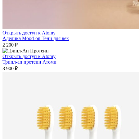
Открыть доступ к Atomy
Аделика Mood-on Тени для век
2 200
₽
Открыть доступ к Atomy
Трипл-ап протеин Атоми
3 900
₽