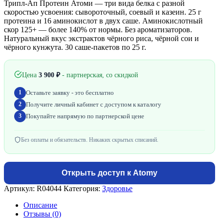
Трипл-Ап Протеин Атоми — три вида белка с разной
скоростью усвоения: сывороточный, соевый и казеин. 25 г
протеина и 16 аминокислот в двух саше. Аминокислотный
скор 125+ — более 140% от нормы. Без ароматизаторов.
Натуральный вкус экстрактов чёрного риса, чёрной сои и
чёрного кунжута. 30 саше-пакетов по 25 г.
Цена
3 900
₽
- партнерская, со скидкой
Оставьте заявку - это бесплатно
1
Получите личный кабинет с доступом к каталогу
2
Покупайте напрямую по партнерской цене
3
Без оплаты и обязательств. Никаких скрытых списаний.
Открыть доступ к Atomy
Артикул:
R04044
Категория:
Здоровье
Описание
Отзывы (0)