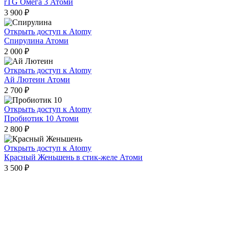
rTG Омега 3 Атоми
3 900
₽
Открыть доступ к Atomy
Спирулина Атоми
2 000
₽
Открыть доступ к Atomy
Ай Лютеин Атоми
2 700
₽
Открыть доступ к Atomy
Пробиотик 10 Атоми
2 800
₽
Открыть доступ к Atomy
Красный Женьшень в стик-желе Атоми
3 500
₽