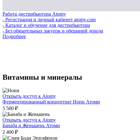
Работа дистрибьютора Atomy
- Регистрация и личный кабинет atomy.com
- Каталог и обучение для дистрибьютора
- Без обязательных закупок и обещаний дохода
Подробнее
Витамины и минералы
Открыть доступ к Atomy
Ферментированный концентрат Нони Атоми
5 500
₽
Открыть доступ к Atomy
Банаба и Женьшень Атоми
2 400
₽