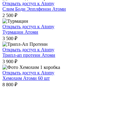
Открыть доступ к Atomy
Слим Боди Эпплфенон Атоми
2 500
₽
Открыть доступ к Atomy
Турмацин Атоми
3 500
₽
Открыть доступ к Atomy
Трипл-ап протеин Атоми
3 900
₽
Открыть доступ к Atomy
Хемохим Атоми 60 шт
8 800
₽