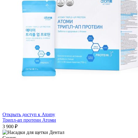
Открыть доступ к Atomy
Трипл-ап протеин Атоми
3 900
₽