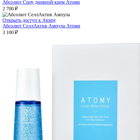
Абсолют Сноу дневной крем Атоми
2 700
₽
Открыть доступ к Atomy
Абсолют СеллАктив Ампула Атоми
3 100
₽