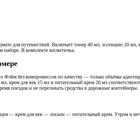
е для путешествий. Включает тонер 40 мл, эссенцию 20 мл, кре
м наборе. В комплекте косметичка.
змере
о Фэйм без компромиссов по качеству — только объёмы адаптиро
0 мл, крем для век 15 мл и питательный крем 20 мл соответству
ремя поездок и не переливать средства в дорожные контейнеры.
енция — крем для век — лосьон — питательный крем. Утром и ве