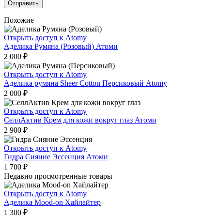
Похожие
Открыть доступ к Atomy
Аделика Румяна (Розовый) Атоми
2 000
₽
Открыть доступ к Atomy
Аделика румяна Sheer Cotton Персиковый Atomy
2 000
₽
Открыть доступ к Atomy
СеллАктив Крем для кожи вокруг глаз Атоми
2 900
₽
Открыть доступ к Atomy
Гидра Сияние Эссенция Атоми
1 700
₽
Недавно просмотренные товары
Открыть доступ к Atomy
Аделика Mood-on Хайлайтер
1 300
₽