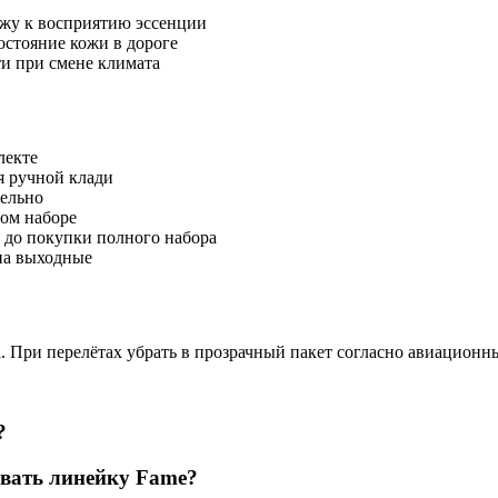
ожу к восприятию эссенции
остояние кожи в дороге
и при смене климата
лекте
я ручной клади
дельно
ном наборе
e до покупки полного набора
на выходные
. При перелётах убрать в прозрачный пакет согласно авиационн
?
овать линейку Fame?