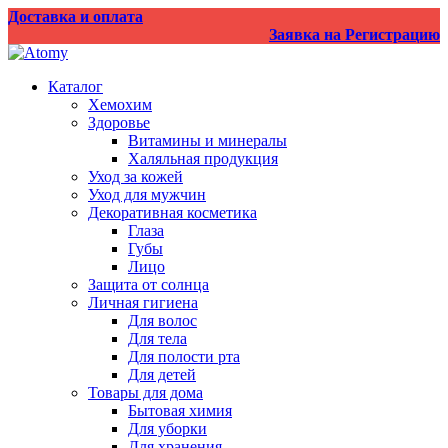
Перейти
Доставка и оплата
к
Заявка на Регистрацию
содержанию
Каталог
Хемохим
Здоровье
Витамины и минералы
Халяльная продукция
Уход за кожей
Уход для мужчин
Декоративная косметика
Глаза
Губы
Лицо
Защита от солнца
Личная гигиена
Для волос
Для тела
Для полости рта
Для детей
Товары для дома
Бытовая химия
Для уборки
Для хранения