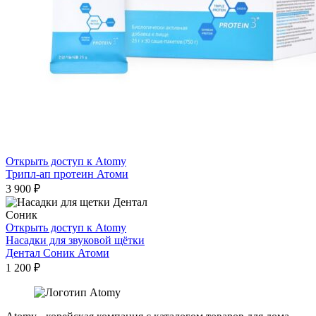
Открыть доступ к Atomy
Трипл-ап протеин Атоми
3 900
₽
Открыть доступ к Atomy
Насадки для звуковой щётки
Дентал Соник Атоми
1 200
₽