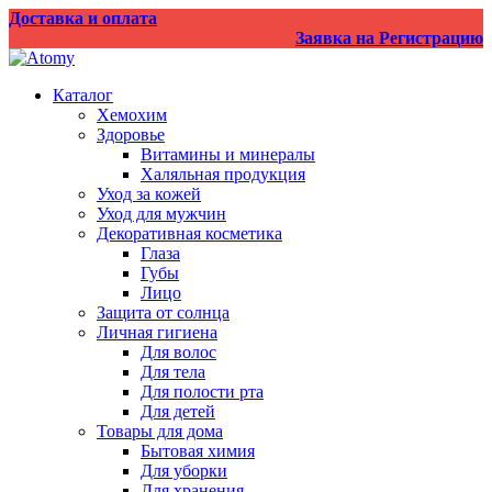
Перейти
Доставка и оплата
к
Заявка на Регистрацию
содержанию
Каталог
Хемохим
Здоровье
Витамины и минералы
Халяльная продукция
Уход за кожей
Уход для мужчин
Декоративная косметика
Глаза
Губы
Лицо
Защита от солнца
Личная гигиена
Для волос
Для тела
Для полости рта
Для детей
Товары для дома
Бытовая химия
Для уборки
Для хранения